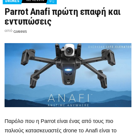
COMMENTS
DRONES
0
ON
Parrot Anafi πρώτη επαφή και
PARROT
ANAFI
εντυπώσεις
ΠΡΏΤΗ
ΕΠΑΦΉ
ΚΑΙ
από
GIANNIS
ΕΝΤΥΠΏΣΕΙΣ
Παρόλο που η Parrot είναι ένας από τους πιο
παλιούς κατασκευαστές drone το Anafi είναι το