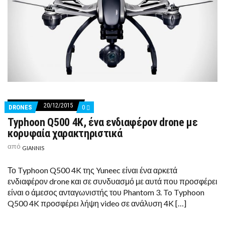
20/12/2015
COMMENTS
DRONES
0
ON
Typhoon Q500 4K, ένα ενδιαφέρον drone με
TYPHOON
Q500
κορυφαία χαρακτηριστικά
4K,
ΈΝΑ
από
GIANNIS
ΕΝΔΙΑΦΈΡΟΝ
DRONE
ΜΕ
Το Typhoon Q500 4K της Yuneec είναι ένα αρκετά
ΚΟΡΥΦΑΊΑ
ενδιαφέρον drone και σε συνδυασμό με αυτά που προσφέρει
ΧΑΡΑΚΤΗΡΙΣΤΙΚΆ
είναι ο άμεσος ανταγωνιστής του Phantom 3. To Typhoon
Q500 4K προσφέρει λήψη video σε ανάλυση 4K […]