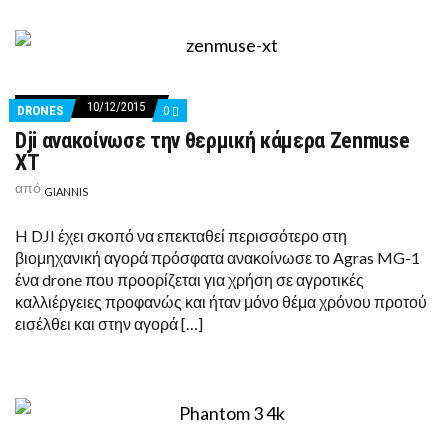
10/12/2015
COMMENTS
DRONES
0
ON
Dji ανακοίνωσε την θερμική κάμερα Zenmuse
DJI
ΑΝΑΚΟΊΝΩΣΕ
XT
ΤΗΝ
ΘΕΡΜΙΚΉ
από
GIANNIS
ΚΆΜΕΡΑ
ZENMUSE
XT
H DJI έχει σκοπό να επεκταθεί περισσότερο στη
βιομηχανική αγορά πρόσφατα ανακοίνωσε το Agras MG-1
ένα drone που προορίζεται για χρήση σε αγροτικές
καλλιέργειες προφανώς και ήταν μόνο θέμα χρόνου προτού
εισέλθει και στην αγορά […]