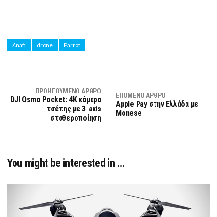
Anafi
drone
Parrot
ΠΡΟΗΓΟΎΜΕΝΟ ΆΡΘΡΟ
ΕΠΌΜΕΝΟ ΆΡΘΡΟ
DJI Osmo Pocket: 4Κ κάμερα
Apple Pay στην Ελλάδα με
τσέπης με 3-axis
Monese
σταθεροποίηση
You might be interested in …