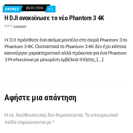
05/01/2016
COMMENTS
DRONES
0
ON
Η DJI ανακοίνωσε το νέο Phantom 3 4K
Η
DJI
από
ΑΝΑΚΟΊΝΩΣΕ
GIANNIS
ΤΟ
ΝΈΟ
H DJI πρόσθεσε ένα ακόμα μοντέλο στη σειρά Phantom 3 το
PHANTOM
3
Phantom 3 4K. Ουσιαστικά το Phantom 3 4K δεν έχει κάποιο
4K
καινούργιο χαρακτηριστικό αλλά πρόκειται για ένα Phantom
3 Professional με μειωμένη εμβέλεια πτήσης, […]
Αφήστε μια απάντηση
Η ηλ. διεύθυνση σας δεν δημοσιεύεται.
Τα υποχρεωτικά
πεδία σημειώνονται με
*