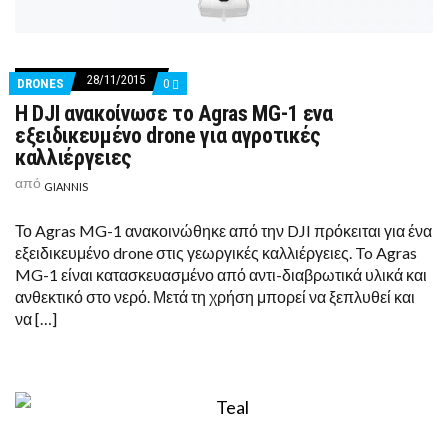
28/11/2015
COMMENTS
DRONES
0
ON
H DJI ανακοίνωσε το Agras MG-1 ενα
H
DJI
εξειδικευμένο drone για αγροτικές
ΑΝΑΚΟΊΝΩΣΕ
καλλιέργειες
ΤΟ
AGRAS
από
GIANNIS
MG-
1
ΕΝΑ
Το Agras MG-1 ανακοινώθηκε από την DJI πρόκειται για ένα
ΕΞΕΙΔΙΚΕΥΜΈΝΟ
DRONE
εξειδικευμένο drone στις γεωργικές καλλιέργειες. To Agras
ΓΙΑ
MG-1 είναι κατασκευασμένο από αντι-διαβρωτικά υλικά και
ΑΓΡΟΤΙΚΈΣ
ΚΑΛΛΙΈΡΓΕΙΕΣ
ανθεκτικό στο νερό. Μετά τη χρήση μπορεί να ξεπλυθεί και
να […]