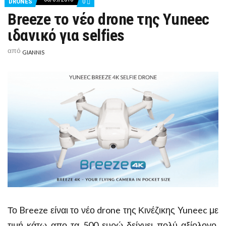
COMMENTS
DRONES
0
ON
Breeze το νέο drone της Yuneec
BREEZE
ΤΟ
ιδανικό για selfies
ΝΈΟ
DRONE
ΤΗΣ
από
GIANNIS
YUNEEC
ΙΔΑΝΙΚΌ
ΓΙΑ
SELFIES
Το Breeze είναι το νέο drone της Κινέζικης Yuneec με
τιμή κάτω απο τα 500 ευρώ δείχνει πολύ αξίολογο,