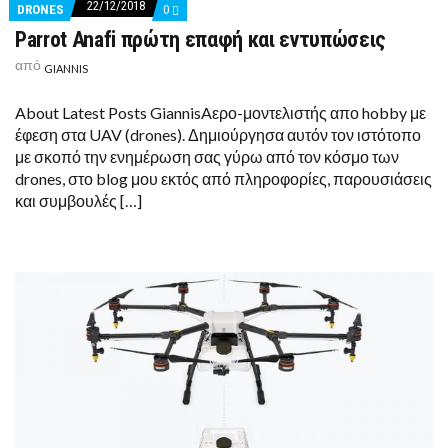
22/12/2018
COMMENTS
DRONES
0
ON
Parrot Anafi πρώτη επαφή και εντυπώσεις
PARROT
ANAFI
από
ΠΡΏΤΗ
GIANNIS
ΕΠΑΦΉ
ΚΑΙ
About Latest Posts GiannisAερο-μοντελιστής απο hobby με
ΕΝΤΥΠΏΣΕΙΣ
έφεση στα UAV (drones). Δημιούργησα αυτόν τον ιστότοπο
με σκοπό την ενημέρωση σας γύρω από τον κόσμο των
drones, στο blog μου εκτός από πληροφορίες, παρουσιάσεις
και συμβουλές […]