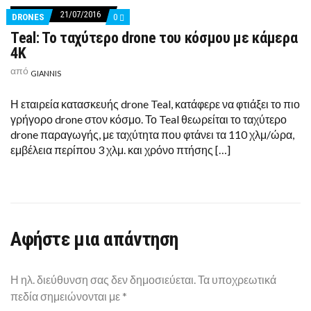
21/07/2016
COMMENTS
DRONES
0
ON
Teal: To ταχύτερο drone του κόσμου με κάμερα
TEAL:
TO
4Κ
ΤΑΧΎΤΕΡΟ
DRONE
από
GIANNIS
ΤΟΥ
ΚΌΣΜΟΥ
ΜΕ
Η εταιρεία κατασκευής drone Teal, κατάφερε να φτιάξει το πιο
ΚΆΜΕΡΑ
γρήγορο drone στον κόσμο. Το Teal θεωρείται το ταχύτερο
4Κ
drone παραγωγής, με ταχύτητα που φτάνει τα 110 χλμ/ώρα,
εμβέλεια περίπου 3 χλμ. και χρόνο πτήσης […]
Αφήστε μια απάντηση
Η ηλ. διεύθυνση σας δεν δημοσιεύεται.
Τα υποχρεωτικά
πεδία σημειώνονται με
*