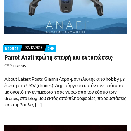
22/12/2018
COMMENTS
DRONES
0
ON
Parrot Anafi πρώτη επαφή και εντυπώσεις
PARROT
ANAFI
από
ΠΡΏΤΗ
GIANNIS
ΕΠΑΦΉ
ΚΑΙ
About Latest Posts GiannisAερο-μοντελιστής απο hobby με
ΕΝΤΥΠΏΣΕΙΣ
έφεση στα UAV (drones). Δημιούργησα αυτόν τον ιστότοπο
με σκοπό την ενημέρωση σας γύρω από τον κόσμο των
drones, στο blog μου εκτός από πληροφορίες, παρουσιάσεις
και συμβουλές […]