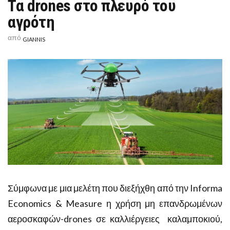
Τα drones στο πλευρό του
ΤΑ
DRONES
αγρότη
ΣΤΟ
ΠΛΕΥΡΌ
ΤΟΥ
από
GIANNIS
ΑΓΡΌΤΗ
Σύμφωνα με μια μελέτη που διεξήχθη από την Informa
Economics & Measure η χρήση μη επανδρωμένων
αεροσκαφών-drones σε καλλιέργειες
καλαμποκιού,