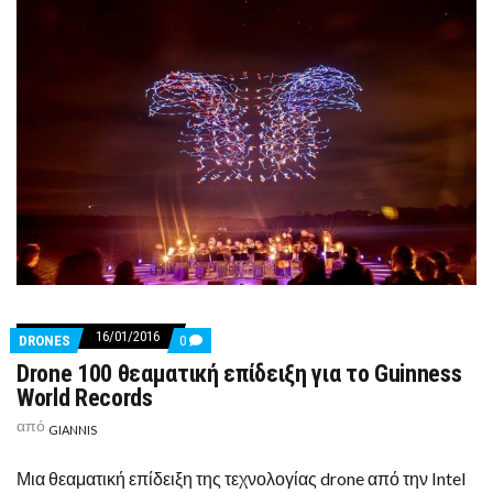
16/01/2016
COMMENTS
DRONES
0
ON
Drone 100 θεαματική επίδειξη για το Guinness
DRONE
100
World Records
ΘΕΑΜΑΤΙΚΉ
ΕΠΊΔΕΙΞΗ
από
GIANNIS
ΓΙΑ
ΤΟ
GUINNESS
Μια θεαματική επίδειξη της τεχνολογίας drone από την Intel
WORLD