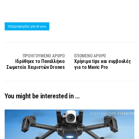
πληροφορίες για drone
ΠΡΟΗΓΟΎΜΕΝΟ ΆΡΘΡΟ
ΕΠΌΜΕΝΟ ΆΡΘΡΟ
Ιδρύθηκε το Πανελλήνιο
Χρήσιμα tips και συμβουλές
Σωματείο Χειριστών Drones
για το Mavic Pro
You might be interested in …