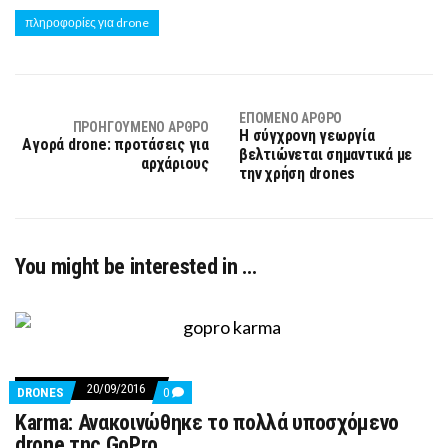
πληροφορίες για drone
ΕΠΌΜΕΝΟ ΆΡΘΡΟ
ΠΡΟΗΓΟΎΜΕΝΟ ΆΡΘΡΟ
Η σύγχρονη γεωργία
Αγορά drone: προτάσεις για
βελτιώνεται σημαντικά με
αρχάριους
την χρήση drones
You might be interested in …
20/09/2016
COMMENTS
DRONES
0
ON
Karma: Ανακοινώθηκε τo πολλά υποσχόμενο
KARMA:
ΑΝΑΚΟΙΝΏΘΗΚΕ
drone της GoPro