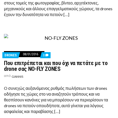
στους τομείς της φωτογραφίας, βίντεο, αρχιτέκτονες,
μηχανικούς και άλλους επαγγελματικούς χώρους, τα drones
έχουν την δυνατότητα να πετούν […]
08/01/2016
COMMENTS
DRONES
0
ON
Που επιτρέπεται και που όχι να πετάτε με το
ΠΟΥ
ΕΠΙΤΡΈΠΕΤΑΙ
drone σας NO-FLY ZONES
ΚΑΙ
ΠΟΥ
από
GIANNIS
ΌΧΙ
ΝΑ
ΠΕΤΆΤΕ
O συνεχώς αυξανόμενος ρυθμός πωλήσεων των drones
ΜΕ
οδήγησε τις χώρες στο να αναζητούν τρόπους και να
ΤΟ
DRONE
θεσπίσουν κανόνες για να μπορέσουν να περιορίσουν τα
ΣΑΣ
drones να πετούν οπουδήποτε, αυτό γίνεται για λόγους
NO-
FLY
ασφαλείας και παραβίασης […]
ZONES