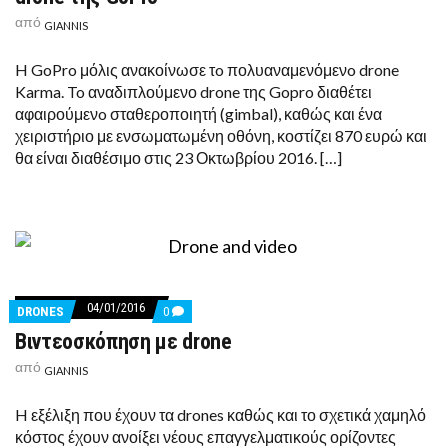
ΤO
ΠΟΛΛΆ
από
GIANNIS
ΥΠΟΣΧΌΜΕΝΟ
DRONE
ΤΗΣ
H GoPro μόλις ανακοίνωσε τo πολυαναμενόμενo drone
GOPRO
Karma. To αναδιπλούμενο drone της Gopro διαθέτει
αφαιρούμενo σταθεροποιητή (gimbal), καθώς και ένα
χειριστήριο με ενσωματωμένη οθόνη, κοστίζει 870 ευρώ και
θα είναι διαθέσιμο στις 23 Οκτωβρίου 2016. […]
04/01/2016
COMMENTS
DRONES
0
ON
Βιντεοσκόπηση με drone
ΒΙΝΤΕΟΣΚΌΠΗΣΗ
ΜΕ
από
DRONE
GIANNIS
H εξέλιξη που έχουν τα drones καθώς και το σχετικά χαμηλό
κόστος έχουν ανοίξει νέους επαγγελματικούς ορίζοντες