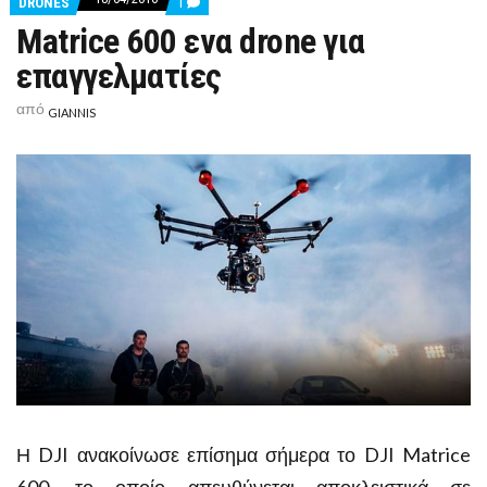
COMMENT
DRONES
1
ON
Matrice 600 ενα drone για
MATRICE
600
επαγγελματίες
ΕΝΑ
DRONE
ΓΙΑ
από
GIANNIS
ΕΠΑΓΓΕΛΜΑΤΊΕΣ
Η DJI ανακοίνωσε επίσημα σήμερα το DJI Matrice
600, το οποίο απευθύνεται αποκλειστικά σε